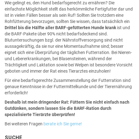
Wie gelingt es, den Hund bedarfsgerecht zu ernähren? Die
einfachste Möglichkeit stellt das herkömmliche Fertigfutter dar und
ist in vielen Fällen besser als sein Ruf! Sollten Sie trotzdem eine
Rohfütterung bevorzugen, sollten Sie wissen, dass tatsächlich ein
Drittel bis die Hälfte aller BARF-gefütterten Hunde krank
ist und
die BARF-Pakete über 90% nicht bedarfsdeckend sind.
Blutuntersuchungen bzgl. der Nährstoffversorgung sind nicht
aussagekräftig, da sie nur eine Momentaufnahme sind; besser
eignet sich eine Überprüfung der täglichen Futterration. Bei Nieren-
und Lebererkrankungen, bei Blasensteinen, während der
Trächtigkeit und Laktation sowie bei Welpen ist besondere Vorsicht
geboten und immer der Rat eines Tierarztes einzuholen!
Für eine bedarfsgerechte Zusammenstellung der Futterration sind
genaue Kenntnisse in der Futtermittelkunde und der Tierernährung
erforderlich!
Deshalb ist mein dringender Rat: Füttern Sie nicht einfach nach
Gutdünken, sondern lassen Sie die BARF-Ration durch
spezialisierte Tierärzte überprüfen!
Bei weiteren Fragen
berate ich Sie gerne!
SUCHE