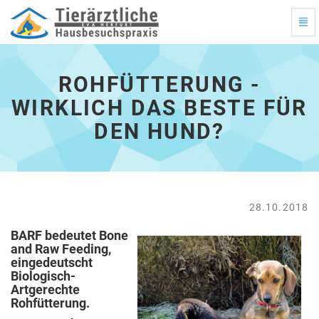
Navi
Ein-
Rohfütterung
-
wirklich
ROHFÜTTERUNG -
das
Beste
WIRKLICH DAS BESTE FÜR
für
DEN HUND?
den
Hund?
-
zur
Hautpseite
28.10.2018
BARF bedeutet Bone
and Raw Feeding,
eingedeutscht
Biologisch-
Artgerechte
Rohfütterung.