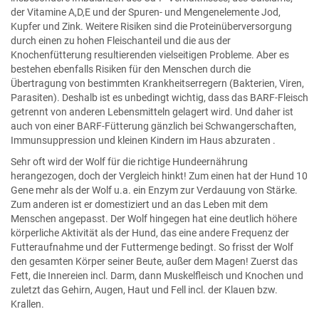
der Vitamine A,D,E und der Spuren- und Mengenelemente Jod,
Kupfer und Zink. Weitere Risiken sind die Proteinüberversorgung
durch einen zu hohen Fleischanteil und die aus der
Knochenfütterung resultierenden vielseitigen Probleme. Aber es
bestehen ebenfalls Risiken für den Menschen durch die
Übertragung von bestimmten Krankheitserregern (Bakterien, Viren,
Parasiten). Deshalb ist es unbedingt wichtig, dass das BARF-Fleisch
getrennt von anderen Lebensmitteln gelagert wird. Und daher ist
auch von einer BARF-Fütterung gänzlich bei Schwangerschaften,
Immunsuppression und kleinen Kindern im Haus abzuraten .
Sehr oft wird der Wolf für die richtige Hundeernährung
herangezogen, doch der Vergleich hinkt! Zum einen hat der Hund 10
Gene mehr als der Wolf u.a. ein Enzym zur Verdauung von Stärke.
Zum anderen ist er domestiziert und an das Leben mit dem
Menschen angepasst. Der Wolf hingegen hat eine deutlich höhere
körperliche Aktivität als der Hund, das eine andere Frequenz der
Futteraufnahme und der Futtermenge bedingt. So frisst der Wolf
den gesamten Körper seiner Beute, außer dem Magen! Zuerst das
Fett, die Innereien incl. Darm, dann Muskelfleisch und Knochen und
zuletzt das Gehirn, Augen, Haut und Fell incl. der Klauen bzw.
Krallen.