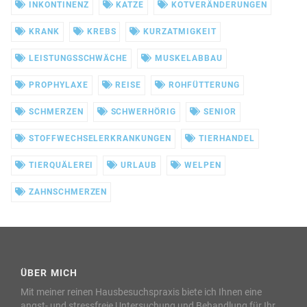
INKONTINENZ
KATZE
KOTVERÄNDERUNGEN
KRANK
KREBS
KURZATMIGKEIT
LEISTUNGSSCHWÄCHE
MUSKELABBAU
PROPHYLAXE
REISE
ROHFÜTTERUNG
SCHMERZEN
SCHWERHÖRIG
SENIOR
STOFFWECHSELERKRANKUNGEN
TIERHANDEL
TIERQUÄLEREI
URLAUB
WELPEN
ZAHNSCHMERZEN
ÜBER MICH
Mit meiner reinen Hausbesuchspraxis biete ich Ihnen eine
angst- und stressfreie Untersuchung und Behandlung für Ihr