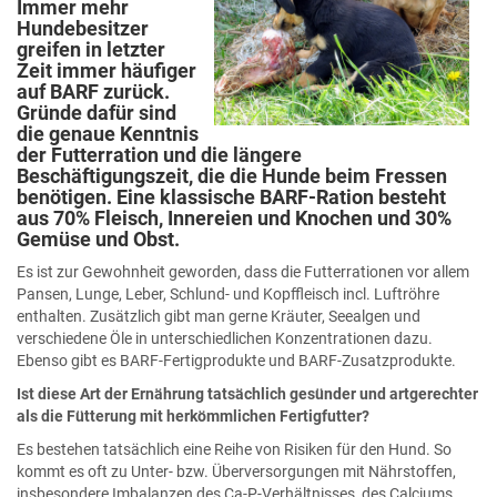
Immer mehr
Hundebesitzer
greifen in letzter
Zeit immer häufiger
auf BARF zurück.
Gründe dafür sind
die genaue Kenntnis
der Futterration und die längere
Beschäftigungszeit, die die Hunde beim Fressen
benötigen. Eine klassische BARF-Ration besteht
aus 70% Fleisch, Innereien und Knochen und 30%
Gemüse und Obst.
Es ist zur Gewohnheit geworden, dass die Futterrationen vor allem
Pansen, Lunge, Leber, Schlund- und Kopffleisch incl. Luftröhre
enthalten. Zusätzlich gibt man gerne Kräuter, Seealgen und
verschiedene Öle in unterschiedlichen Konzentrationen dazu.
Ebenso gibt es BARF-Fertigprodukte und BARF-Zusatzprodukte.
Ist diese Art der Ernährung tatsächlich gesünder und artgerechter
als die Fütterung mit herkömmlichen Fertigfutter?
Es bestehen tatsächlich eine Reihe von Risiken für den Hund. So
kommt es oft zu Unter- bzw. Überversorgungen mit Nährstoffen,
insbesondere Imbalanzen des Ca-P-Verhältnisses, des Calciums,