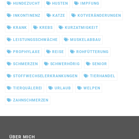
HUNDEZUCHT
HUSTEN
IMPFUNG
INKONTINENZ
KATZE
KOTVERÄNDERUNGEN
KRANK
KREBS
KURZATMIGKEIT
LEISTUNGSSCHWÄCHE
MUSKELABBAU
PROPHYLAXE
REISE
ROHFÜTTERUNG
SCHMERZEN
SCHWERHÖRIG
SENIOR
STOFFWECHSELERKRANKUNGEN
TIERHANDEL
TIERQUÄLEREI
URLAUB
WELPEN
ZAHNSCHMERZEN
ÜBER MICH