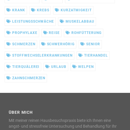
KRANK
KREBS
KURZATMIGKEIT
LEISTUNGSSCHWÄCHE
MUSKELABBAU
PROPHYLAXE
REISE
ROHFÜTTERUNG
SCHMERZEN
SCHWERHÖRIG
SENIOR
STOFFWECHSELERKRANKUNGEN
TIERHANDEL
TIERQUÄLEREI
URLAUB
WELPEN
ZAHNSCHMERZEN
ÜBER MICH
Mit meiner reinen Hausbesuchspraxis biete ich Ihnen eine
angst- und stressfreie Untersuchung und Behandlung für Ihr