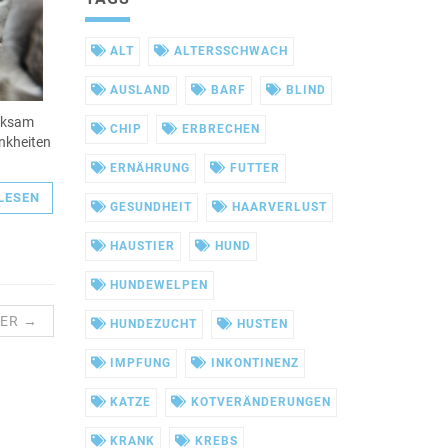
ALT
ALTERSSCHWACH
AUSLAND
BARF
BLIND
erksam
CHIP
ERBRECHEN
ankheiten
ERNÄHRUNG
FUTTER
LESEN
GESUNDHEIT
HAARVERLUST
HAUSTIER
HUND
HUNDEWELPEN
TER →
HUNDEZUCHT
HUSTEN
IMPFUNG
INKONTINENZ
KATZE
KOTVERÄNDERUNGEN
KRANK
KREBS