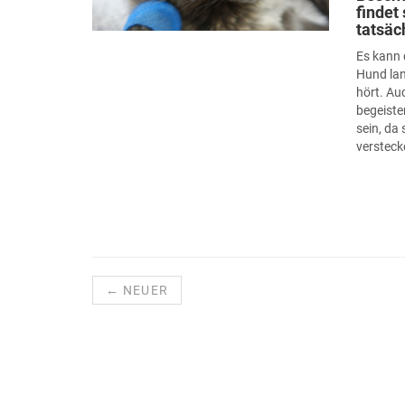
findet
tatsäc
Es kann 
Hund lan
hört. Au
begeiste
sein, da
versteck
← NEUER