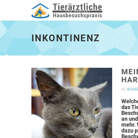
Inkontinenz
-
zur
INKONTINENZ
Hautpseite
MEI
HAR
IN
WISS
Welche
das Tie
Besch
an und
mehr. 
dazu p
Besch